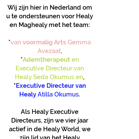
Wij zijn hier in Nederland om
u te ondersteunen voor Healy
en Maghealy met het team:
*
van
voormalig Arts
Gemma
Avezaat
,
*
Ademtherapeut
en
Executive Directeur van
Healy Seda Okumus en
,
*
Executive Directeur van
Healy
Atilla Okumus.
Als Healy Executive
Directeurs, zijn we vier jaar
actief in de Healy World, we
zijn lid van het Healy