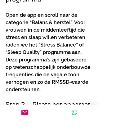
Open de app en scroll naar de 
categorie “Balans & herstel”. Voor 
vrouwen in de middenleeftijd die 
stress en slaap willen verbeteren, 
raden we het “Stress Balance” of 
“Sleep Quality” programma aan. 
Deze programma’s zijn gebaseerd 
op wetenschappelijk onderbouwde 
frequenties die de vagale toon 
verhogen en zo de RMSSD‑waarde 
ondersteunen.
Stap 2 – Plaats het apparaat
Healy is ontworpen om discreet op 
de huid te zitten. Zet het apparaat 
op je onderarm of op de borst, waar 