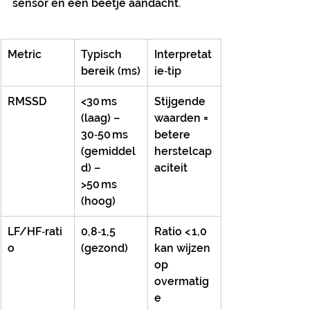
sensor en een beetje aandacht.
Metric
Typisch 
Interpretat
bereik (ms)
ie‑tip
RMSSD
<30 ms 
Stijgende 
(laag) – 
waarden = 
30‑50 ms 
betere 
(gemiddel
herstelcap
d) – 
aciteit
>50 ms 
(hoog)
LF/HF‑rati
0,8‑1,5 
Ratio < 1,0 
o
(gezond)
kan wijzen 
op 
overmatig
e 