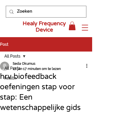
Healy Frequency
Device
Post
All Posts
Seda Okumus
All Posts
17 jan
17 minuten om te lezen
hrv biofeedback
health
oefeningen stap voor
stap: Een
wetenschappelijke gids