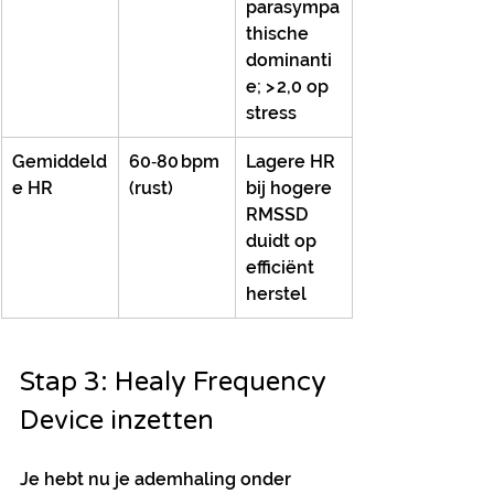
parasympa
thische 
dominanti
e; > 2,0 op 
stress
Gemiddeld
60‑80 bpm 
Lagere HR 
e HR
(rust)
bij hogere 
RMSSD 
duidt op 
efficiënt 
herstel
Stap 3: Healy Frequency 
Device inzetten
Je hebt nu je ademhaling onder 